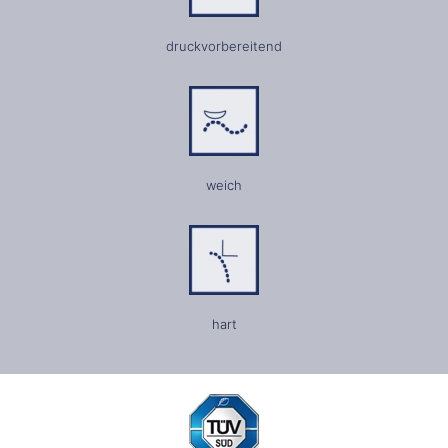
druckvorbereitend
weich
hart